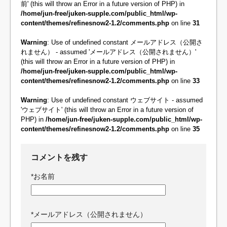
前' (this will throw an Error in a future version of PHP) in
/home/jun-free/juken-supple.com/public_html/wp-
content/themes/refinesnow2-1.2/comments.php
on line
31
Warning
: Use of undefined constant メールアドレス（公開さ
れません） - assumed 'メールアドレス（公開されません）'
(this will throw an Error in a future version of PHP) in
/home/jun-free/juken-supple.com/public_html/wp-
content/themes/refinesnow2-1.2/comments.php
on line
33
Warning
: Use of undefined constant ウェブサイト - assumed
'ウェブサイト' (this will throw an Error in a future version of
PHP) in
/home/jun-free/juken-supple.com/public_html/wp-
content/themes/refinesnow2-1.2/comments.php
on line
35
コメントを残す
*
お名前
*
メールアドレス（公開されません）